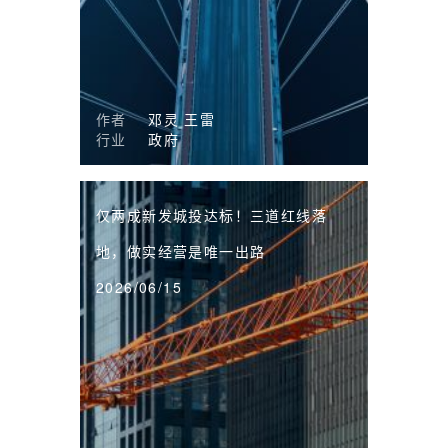
作者
邓灵
王雷
行业
政府
仅两成新发城投达标！三道红线落
地，做实经营是唯一出路
2026/06/15