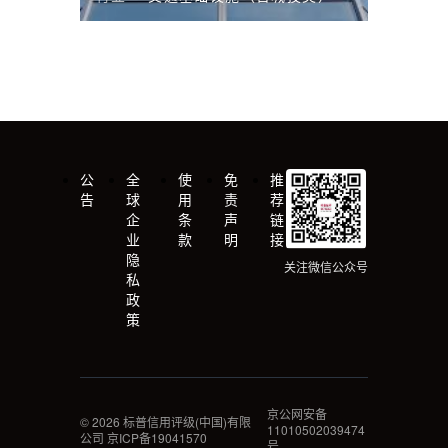
公
全
使
免
推
告
球
用
责
荐
企
条
声
链
业
款
明
接
隐
关注微信公众号
私
政
策
京公网安备
©
2026
标普信用评级(中国)有限
11010502039474
公司 京ICP备19041570
号