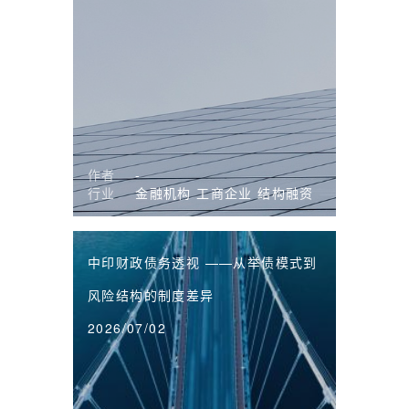
作者
-
行业
金融机构
工商企业
结构融资
中印财政债务透视 ——从举债模式到
风险结构的制度差异
2026/07/02