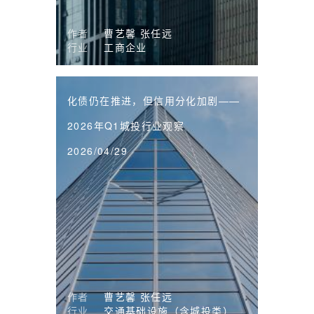
作者
曹艺馨
张任远
行业
工商企业
化债仍在推进，但信用分化加剧——
2026年Q1城投行业观察
2026/04/29
作者
曹艺馨
张任远
行业
交通基础设施（含城投类）