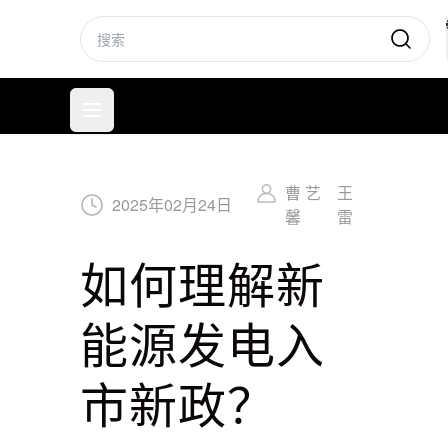
标普信评
打开菜单
曹 艺
王
2025
年
02
月
24
日
馨
雷
如何理解新
能源发电入
市新政？