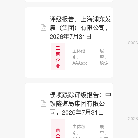
评级报告：上海浦东发
展（集团）有限公司，
2026年7月31日
2026
工
主体级
展
商
别：
望：
企
AAAspc
稳定
业
债项跟踪评级报告：中
铁隧道局集团有限公
司，2026年7月31日
2026
工
主体级
展
商
别：
望：
企