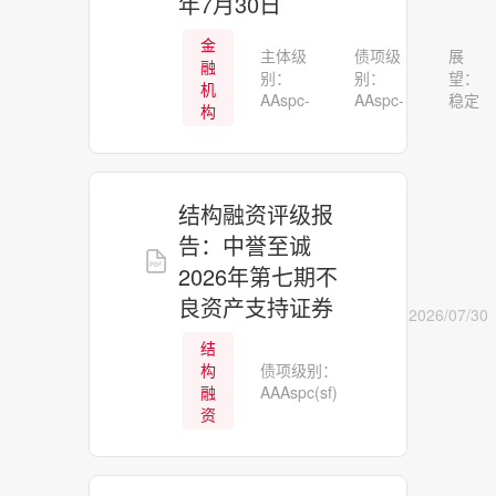
年7月30日
金
主体级
债项级
展
融
别：
别：
望：
机
AAspc-
AAspc-
稳定
构
结构融资评级报
告：中誉至诚
2026年第七期不
良资产支持证券
2026/07/30
结
构
债项级别：
融
AAAspc(sf)
资