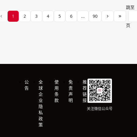
公
全
使
免
推
告
球
用
责
荐
企
条
声
链
业
款
明
接
隐
关注微信公众号
私
政
策