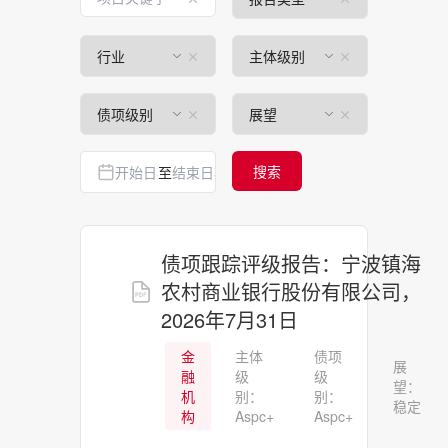
搜索
至
债项跟踪评级报告：宁波镇海
农村商业银行股份有限公司，
2026年7月31日
金
主体
债项
展
融
级
级
望：
机
别：
别：
稳定
构
Aspc+
Aspc+