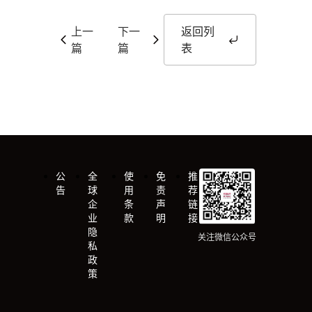
上一
下一
返回列
篇
篇
表
公
全
使
免
推
告
球
用
责
荐
企
条
声
链
业
款
明
接
隐
关注微信公众号
私
政
策