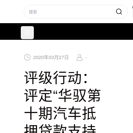
标普信评
打开菜单
2020
年
03
月
27
日
-
评级行动：
评定“华驭第
十期汽车抵
押贷款支持