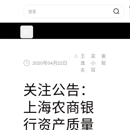
标普信评
打开菜单
王
栾
崔
2020
年
04
月
22
日
逸
小
聪
夫
琛
关注公告：
上海农商银
行资产质量