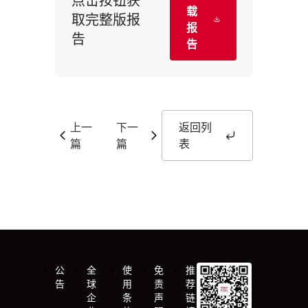
载
取完整版报
报
告
告
上一
下一
返回列
篇
篇
表
公
全
使
免
推
告
球
用
责
荐
企
条
声
链