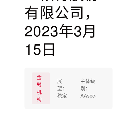
有限公司，
2023年3月
15日
金
展
主体级
融
望：
别：
机
稳定
AAspc-
构