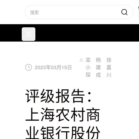
标普信评
打开菜单
栾
杨
徐
2023
年
03
月
15
日
小
建
嘉
琛
成
川
评级报告：
上海农村商
业银行股份