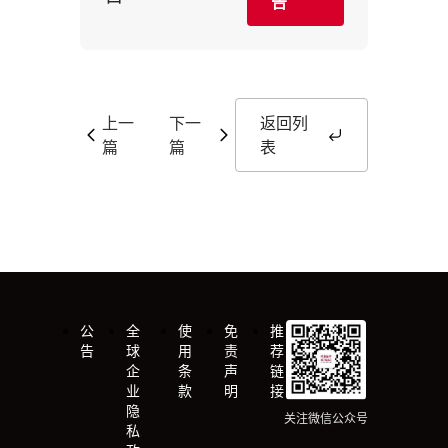
告
上一
下一
返回列
篇
篇
表
公
全
使
免
推
告
球
用
责
荐
企
条
声
链
业
款
明
接
隐
关注微信公众号
私