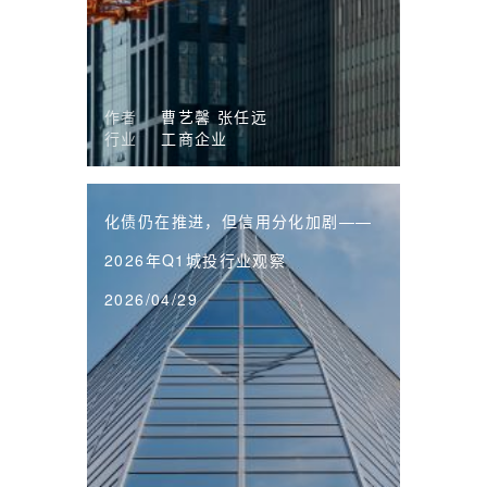
作者
曹艺馨
张任远
行业
工商企业
化债仍在推进，但信用分化加剧——
2026年Q1城投行业观察
2026/04/29