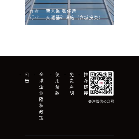
作者
曹艺馨
张任远
行业
交通基础设施（含城投类）
公
全
使
免
推
告
球
用
责
荐
企
条
声
链
业
款
明
接
隐
关注微信公众号
私
政
策