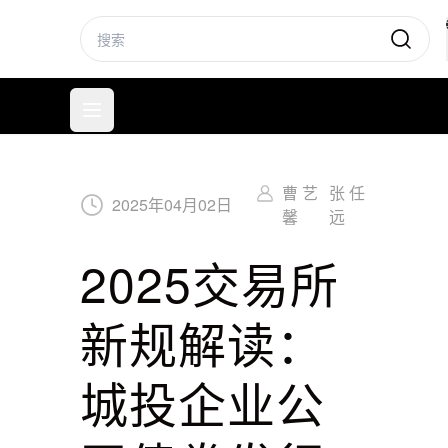
标普信评
打开菜单
曹 艺
张 任
2025
年
04
月
02
日
馨
远
2025交易所
新规解读：
城投企业公