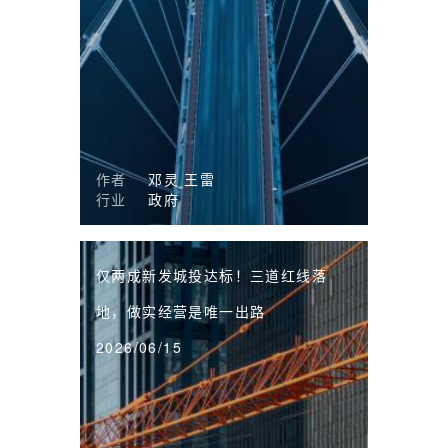
作者
邓灵
王雷
行业
政府
仅两成新发城投达标！三道红线落
地，做实经营是唯一出路
2026/06/15