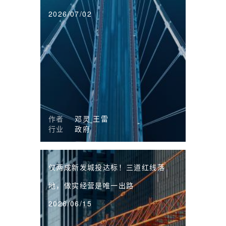
2026/07/02
作者
邓灵
王雷
行业
政府
仅两成新发城投达标！三道红线落
地，做实经营是唯一出路
2026/06/15