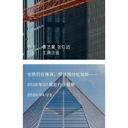
作者
曹艺馨
张任远
行业
工商企业
化债仍在推进，但信用分化加剧——
2026年Q1城投行业观察
2026/04/29