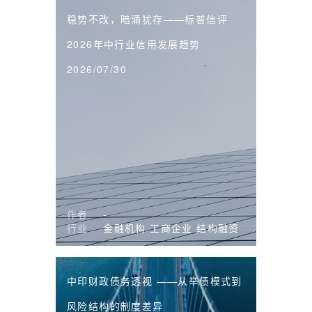
稳势不改，暗涌犹存——标普信评
2026年中行业信用发展趋势
2026/07/30
作者
-
行业
金融机构
工商企业
结构融资
中印财政债务透视 ——从举债模式到
风险结构的制度差异