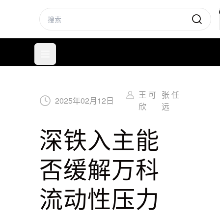
标普信评
打开菜单
王 可
张 任
2025
年
02
月
12
日
欣
远
深铁入主能
否缓解万科
流动性压力