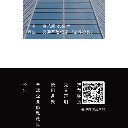
作者
曹艺馨
张任远
行业
交通基础设施（含城投类）
公
全
使
免
推
告
球
用
责
荐
企
条
声
链
业
款
明
接
隐
关注微信公众号
私
政
策