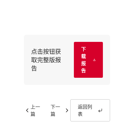
下
点击按钮获
载
取完整版报
报
告
告
上一
下一
返回列
篇
篇
表