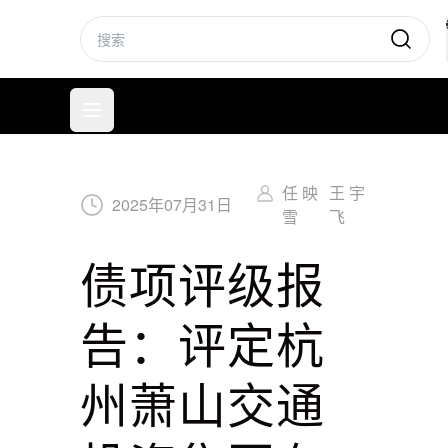
标普信评
打开菜单
任 映
王 宇
2025
年
07
月
31
日
雪
飞
债项评级报
告：评定杭
州萧山交通