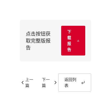
下
点击按钮获
载
取完整版报
报
告
告
上一
下一
返回列
篇
篇
表