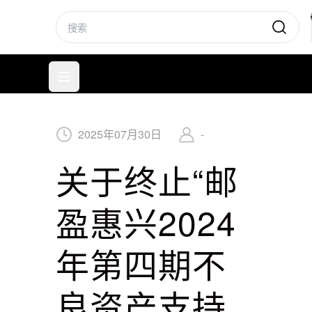
标普信评
打开菜单
2025
年
07
月
30
日
-
关于终止“邮
盈惠兴2024
年第四期不
良资产支持