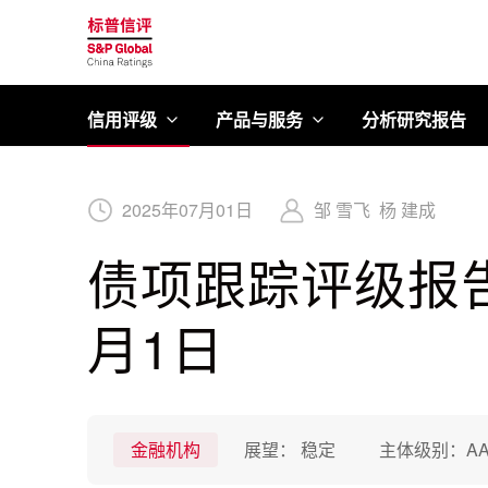
标普信评
信用评级
产品与服务
分析研究报告
2025
年
07
月
01
日
邹 雪飞
杨 建成
债项跟踪评级报告
月1日
金融机构
展望：
稳定
主体级别：
AA