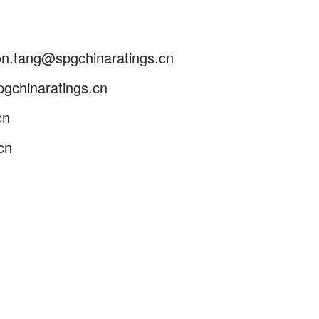
ang@spgchinaratings.cn
hinaratings.cn
cn
cn