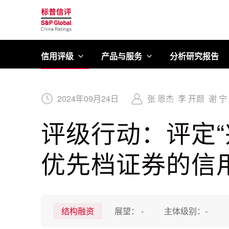
标普信评
信用评级
产品与服务
分析研究报告
2024
年
09
月
24
日
张 恩杰
李 开颜
谢 宁
评级行动：评定“
优先档证券的信用等
结构融资
展望：
-
主体级别：
-