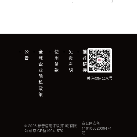
公
全
使
免
推
告
球
用
责
荐
企
条
声
链
业
款
明
接
隐
关注微信公众号
私
政
策
京公网安备
©
2026
标普信用评级(中国)有限
11010502039474
公司 京ICP备19041570
号