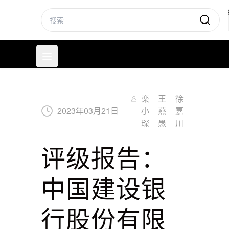
标普信评
打开菜单
栾
王
徐
2023
年
03
月
21
日
小
燕
嘉
琛
愚
川
评级报告：
中国建设银
行股份有限