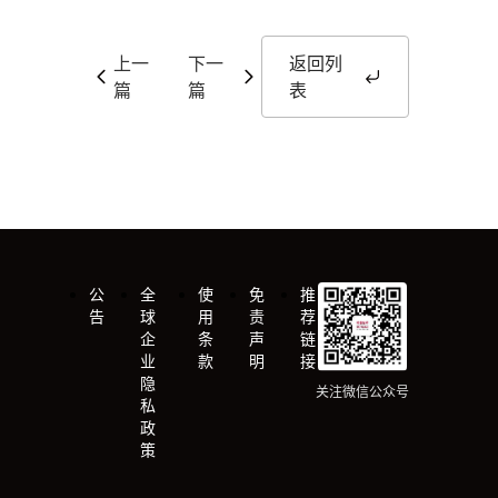
上一
下一
返回列
篇
篇
表
公
全
使
免
推
告
球
用
责
荐
企
条
声
链
业
款
明
接
隐
关注微信公众号
私
政
策