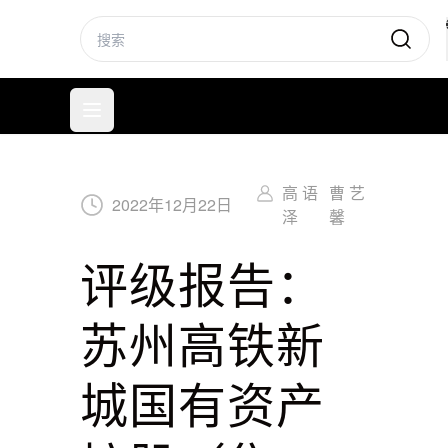
标普信评
打开菜单
高 语
曹 艺
2022
年
12
月
22
日
泽
馨
评级报告：
苏州高铁新
城国有资产