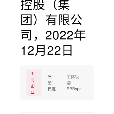
控股（集
团）有限公
司，2022年
12月22日
工
展
主体级
商
望：
别：
企
稳定
BBBspc
业