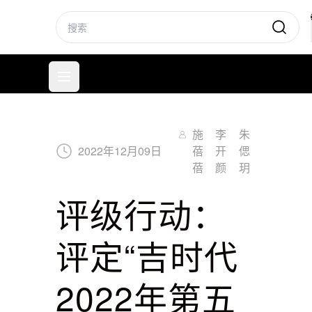
标普信评
打开菜单
施
李
朱
2022
年
12
月
09
日
蓓
开
偲
蓓
颜
玥
评级行动：
评定“吉时代
2022年第五