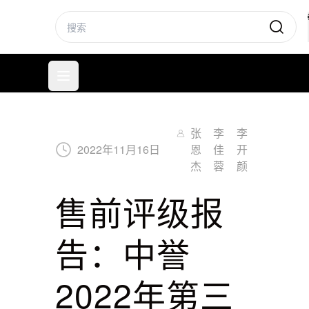
标普信评
打开菜单
张
李
李
2022
年
11
月
16
日
恩
佳
开
杰
蓉
颜
售前评级报
告：中誉
2022年第三