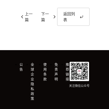
上一
下一
返回列
篇
篇
表
公
全
使
免
推
告
球
用
责
荐
企
条
声
链
业
款
明
接
隐
关注微信公众号
私
政
策