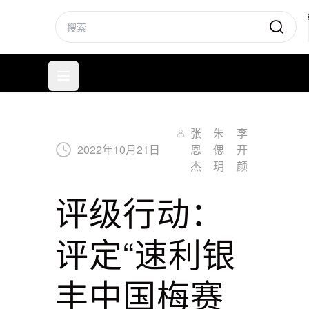
标普信评
打开菜单
张
朱
李
2022
年
10
月
21
日
恩
偲
开
杰
玥
颜
评级行动：
评定“速利银
丰中国梅赛