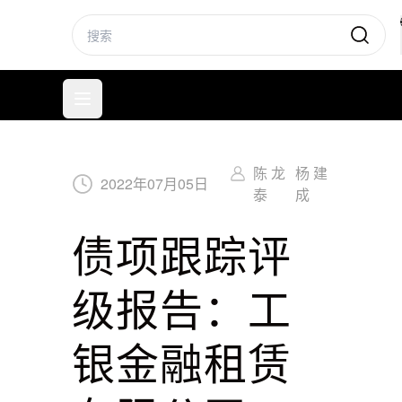
标普信评
打开菜单
陈 龙
杨 建
2022
年
07
月
05
日
泰
成
债项跟踪评
级报告：工
银金融租赁