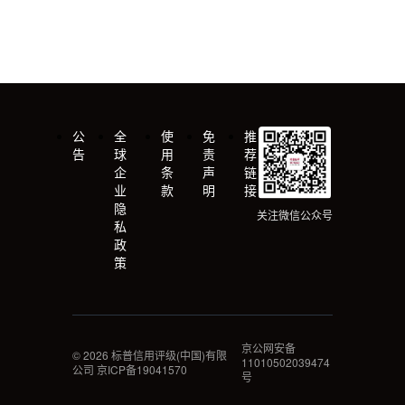
公
全
使
免
推
告
球
用
责
荐
企
条
声
链
业
款
明
接
隐
关注微信公众号
私
政
策
京公网安备
©
2026
标普信用评级(中国)有限
11010502039474
公司 京ICP备19041570
号