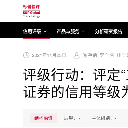
标普信评
信用评级
产品与服务
分析研究报告
2021
年
11
月
23
日
施 蓓蓓
李 佳蓉
杜 洁
评级行动：评定“
证券的信用等级为AA
结构融资
展望：
-
主体级别：
-