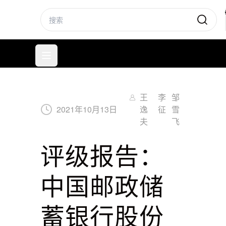
标普信评
打开菜单
王
李
邹
2021
年
10
月
13
日
逸
征
雪
夫
飞
评级报告：
中国邮政储
蓄银行股份