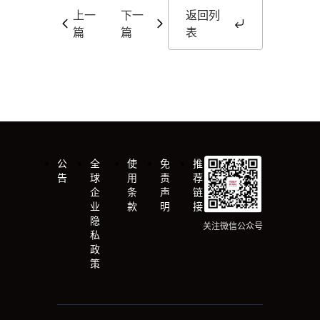
上一
下一
返回列
篇
篇
表
公
全
使
免
推
告
球
用
责
荐
企
条
声
链
业
款
明
接
隐
关注微信公众号
私
政
策