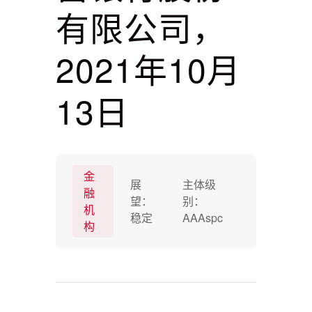
有限公司，
2021年10月
13日
金
展
主体级
融
望：
别：
机
稳定
AAAspc
构