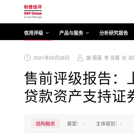
标普信评
信用评级
产品与服务
分析研究报告
2021
年
05
月
26
日
施 蓓蓓
李 佳蓉
杜 洁
售前评级报告：上
贷款资产支持证券
结构融资
展望：
-
主体级别：
-