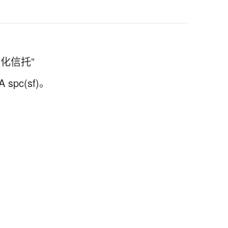
化信托”
pc(sf)。