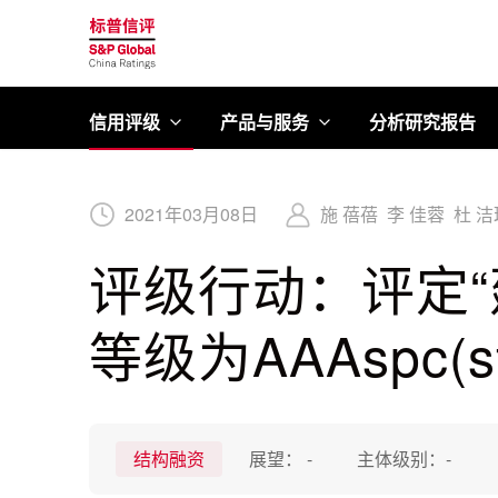
标普信评
信用评级
产品与服务
分析研究报告
2021
年
03
月
08
日
施 蓓蓓
李 佳蓉
杜 洁
评级行动：评定“建
等级为AAAspc(sf
结构融资
展望：
-
主体级别：
-