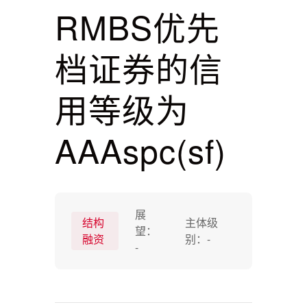
RMBS优先
档证券的信
用等级为
AAAspc(sf)
展
结构
主体级
望：
融资
别：
-
-