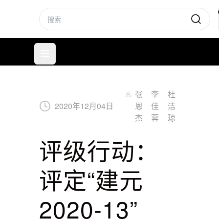
标普信评
打开菜单
张
李
杜
2020
年
12
月
04
日
恩
佳
洁
杰
蓉
琼
评级行动：
评定“建元
2020-13”