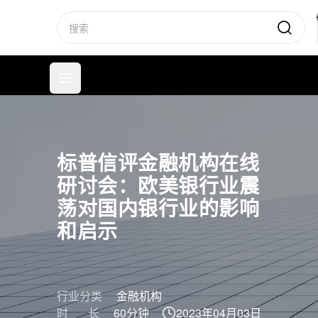
标普信评
打开菜单
标普信评金融机构在线
研讨会：欧美银行业震
荡对国内银行业的影响
和启示
行业分类
金融机构
时 长
60分钟
2023年04月03日