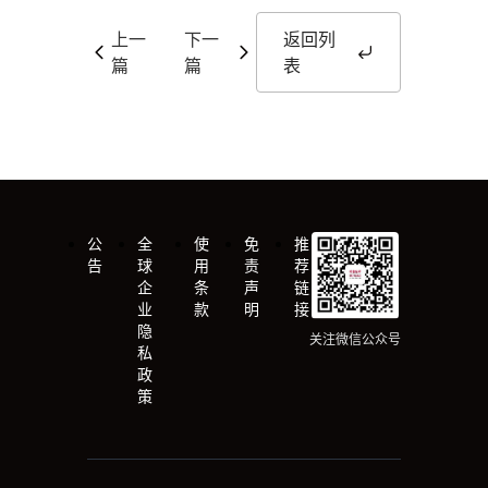
上一
下一
返回列
篇
篇
表
公
全
使
免
推
告
球
用
责
荐
企
条
声
链
业
款
明
接
隐
关注微信公众号
私
政
策