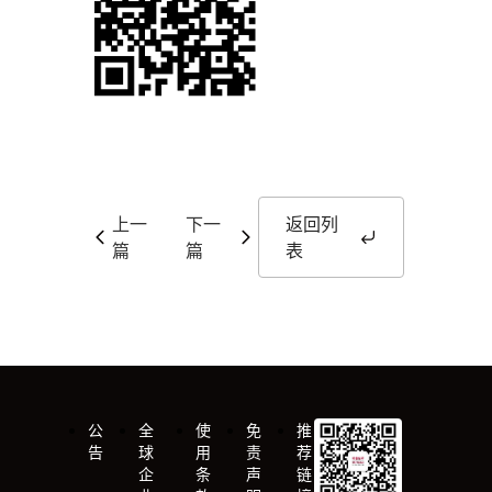
上一
下一
返回列
篇
篇
表
公
全
使
免
推
告
球
用
责
荐
企
条
声
链