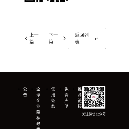
上一
下一
返回列
篇
篇
表
公
全
使
免
推
告
球
用
责
荐
企
条
声
链
业
款
明
接
隐
关注微信公众号
私
政